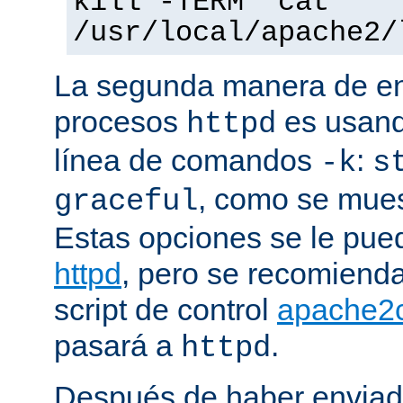
kill -TERM `cat
/usr/local/apache2/
La segunda manera de env
procesos
es usand
httpd
línea de comandos
:
-k
s
, como se mues
graceful
Estas opciones se le pued
httpd
, pero se recomiend
script de control
apache2c
pasará a
.
httpd
Después de haber enviad