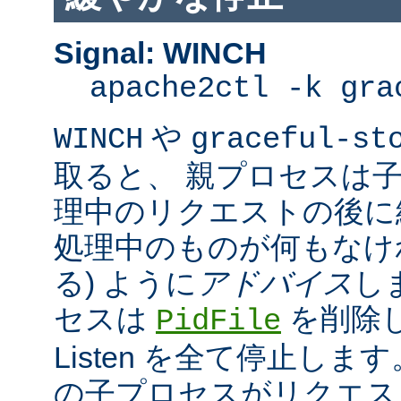
Signal: WINCH
apache2ctl -k gra
や
WINCH
graceful-st
取ると、 親プロセスは
理中のリクエストの後に
処理中のものが何もなけ
る) ように
アドバイス
し
セスは
を削除
PidFile
Listen を全て停止しま
の子プロセスがリクエス