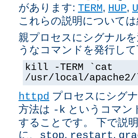
があります:
,
,
TERM
HUP
これらの説明については
親プロセスにシグナルを
うなコマンドを発行して
kill -TERM `cat
/usr/local/apache2/
プロセスにシグナル
httpd
方法は
というコマン
-k
することです。 下で説
に、
,
,
stop
restart
gra