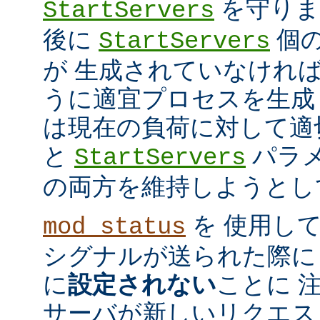
を守ります
StartServers
後に
個
StartServers
が 生成されていなけれ
うに適宜プロセスを生成
は現在の負荷に対して適
と
パラメ
StartServers
の両方を維持しようとし
を 使用し
mod_status
シグナルが送られた際に
に
設定されない
ことに 
サーバが新しいリクエス